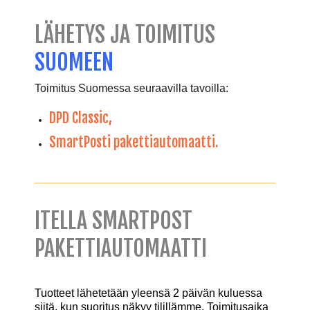
LÄHETYS JA TOIMITUS
SUOMEEN
Toimitus Suomessa seuraavilla tavoilla:
DPD Classic,
SmartPosti pakettiautomaatti.
ITELLA SMARTPOST
PAKETTIAUTOMAATTI
Tuotteet lähetetään yleensä 2 päivän kuluessa
siitä, kun suoritus näkyy tilillämme. Toimitusaika