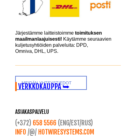
Järjestämme laitteistoimme
toimituksen
maailmanlaajuisesti!
Käytämme seuraavien
kuljetusyhtiöiden palveluita:
DPD
,
Omniva
,
DHL,
UPS.
MEIDÄN YHTEYSTIEDOT
VERKKOKAUPPA ⮩
ASIAKASPALVELU
(+372)
658 5566
(ENG/EST/RUS)
INFO
/@/
HOTWIRESYSTEMS.COM