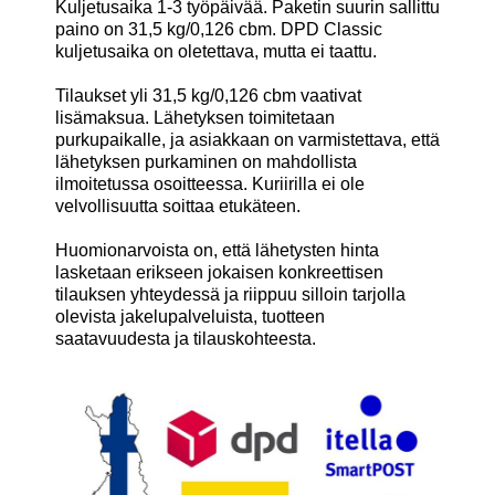
Kuljetusaika 1-3 työpäivää. Paketin suurin sallittu
paino on 31,5 kg/0,126 cbm. DPD Classic
kuljetusaika on oletettava, mutta ei taattu.
Tilaukset yli 31,5 kg/0,126 cbm vaativat
lisämaksua. Lähetyksen toimitetaan
purkupaikalle, ja asiakkaan on varmistettava, että
lähetyksen purkaminen on mahdollista
ilmoitetussa osoitteessa. Kuriirilla ei ole
velvollisuutta soittaa etukäteen.
Huomionarvoista on, että lähetysten hinta
lasketaan erikseen jokaisen konkreettisen
tilauksen yhteydessä ja riippuu silloin tarjolla
olevista jakelupalveluista, tuotteen
saatavuudesta ja tilauskohteesta.