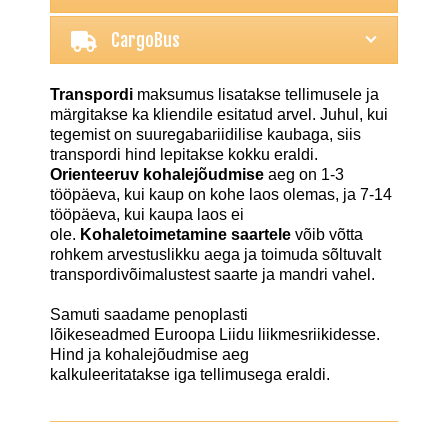
CargoBus
Transpordi
maksumus lisatakse tellimusele ja
märgitakse ka kliendile esitatud arvel. Juhul, kui
tegemist on suuregabariidilise kaubaga, siis
transpordi hind lepitakse kokku eraldi.
Orienteeruv kohalejõudmise
aeg on 1-3
tööpäeva, kui kaup on kohe laos olemas, ja 7-14
tööpäeva, kui kaupa laos ei
ole.
Kohaletoimetamine saartele
võib võtta
rohkem arvestuslikku aega ja toimuda sõltuvalt
transpordivõimalustest saarte ja mandri vahel.
Samuti saadame penoplasti
lõikeseadmed Euroopa Liidu liikmesriikidesse.
Hind ja kohalejõudmise aeg
kalkuleeritatakse iga tellimusega eraldi.