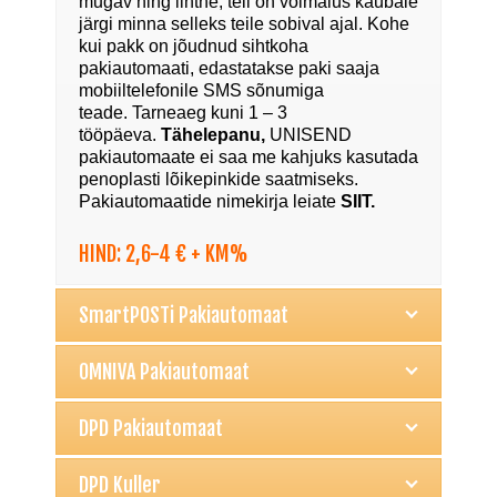
mugav ning lihtne, teil on võimalus kaubale
järgi minna selleks teile sobival ajal. Kohe
kui pakk on jõudnud sihtkoha
pakiautomaati, edastatakse paki saaja
mobiiltelefonile SMS sõnumiga
teade. Tarneaeg kuni 1 – 3
tööpäeva.
Tähelepanu,
UNISEND
pakiautomaate ei saa me kahjuks kasutada
penoplasti lõikepinkide saatmiseks.
Pakiautomaatide nimekirja leiate
SIIT.
HIND: 2,6-4 € + KM%
SmartPOSTi Pakiautomaat
OMNIVA Pakiautomaat
DPD Pakiautomaat
DPD Kuller