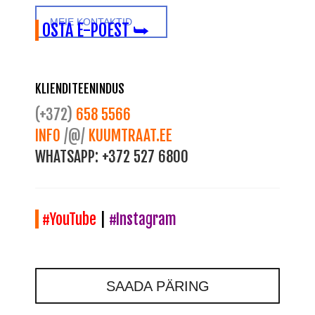
MEIE KONTAKTID
OSTA E-POEST ⮩
KLIENDITEENINDUS
(+372)
658 5566
INFO
/@/
KUUMTRAAT.EE
WHATSAPP:
+372 527 6800
#YouTube
|
#Instagram
SAADA PÄRING