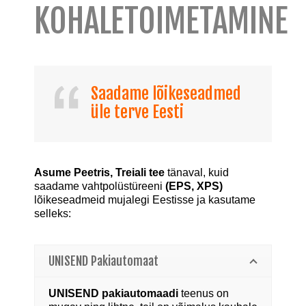
KOHALETOIMETAMINE
Saadame lõikeseadmed
üle terve Eesti
Asume Peetris, Treiali tee
tänaval, kuid
saadame vahtpolüstüreeni
(EPS, XPS)
lõikeseadmeid mujalegi Eestisse ja kasutame
selleks:
UNISEND Pakiautomaat
UNISEND pakiautomaadi
teenus on