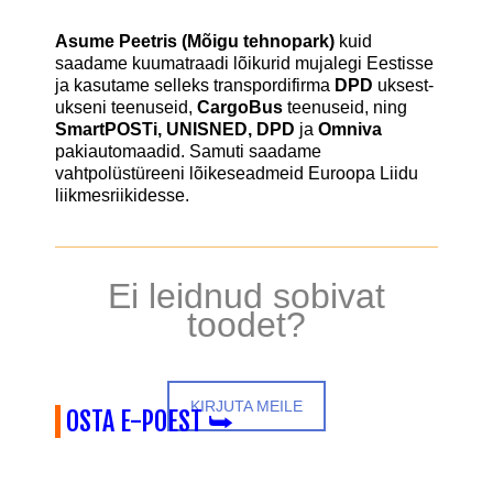
Asume Peetris (Mõigu tehnopark)
kuid
saadame kuumatraadi lõikurid mujalegi Eestisse
ja kasutame selleks transpordifirma
DPD
uksest-
ukseni teenuseid,
CargoBus
teenuseid, ning
SmartPOSTi, UNISNED, DPD
ja
Omniva
pakiautomaadid. Samuti saadame
vahtpolüstüreeni lõikeseadmeid Euroopa Liidu
liikmesriikidesse.
Ei leidnud sobivat
toodet?
KIRJUTA MEILE
OSTA E-POEST ⮩