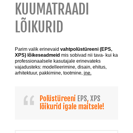
KUUMATRAADI
LÕIKURID
Parim valik erinevaid
vahtpolüstüreeni (EPS,
XPS) lõikeseadmeid
mis sobivad nii tava- kui ka
professionaalsele kasutajale erinevateks
vajadusteks: modelleerimine, disain, ehitus,
arhitektuur, pakkimine, tootmine,
jne.
Polüstüreeni
EPS
,
XPS
lõikurid igale maitsele!