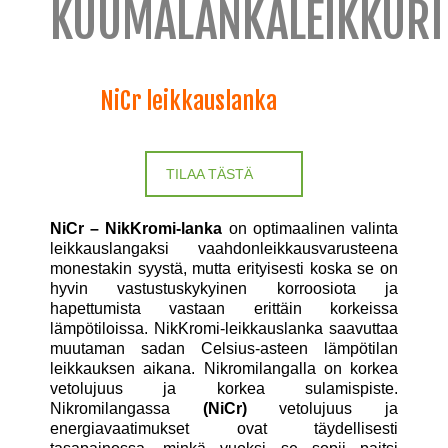
KUUMALANKALEIKKURI
NiCr leikkauslanka
TILAA TÄSTÄ
NiCr – NikKromi-lanka
on optimaalinen valinta
leikkauslangaksi vaahdonleikkausvarusteena
monestakin syystä, mutta erityisesti koska se on
hyvin vastustuskykyinen korroosiota ja
hapettumista vastaan erittäin korkeissa
lämpötiloissa. NikKromi-leikkauslanka saavuttaa
muutaman sadan Celsius-asteen lämpötilan
leikkauksen aikana. Nikromilangalla on korkea
vetolujuus ja korkea sulamispiste.
Nikromilangassa
(NiCr)
vetolujuus ja
energiavaatimukset ovat täydellisesti