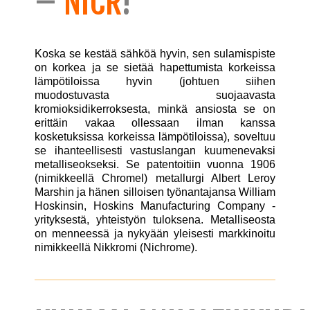
–
NICR
!
Koska se kestää sähköä hyvin, sen sulamispiste
on korkea ja se sietää hapettumista korkeissa
lämpötiloissa hyvin (johtuen siihen
muodostuvasta suojaavasta
kromioksidikerroksesta, minkä ansiosta se on
erittäin vakaa ollessaan ilman kanssa
kosketuksissa korkeissa lämpötiloissa), soveltuu
se ihanteellisesti vastuslangan kuumenevaksi
metalliseokseksi. Se patentoitiin vuonna 1906
(nimikkeellä Chromel) metallurgi Albert Leroy
Marshin ja hänen silloisen työnantajansa William
Hoskinsin, Hoskins Manufacturing Company -
yrityksestä, yhteistyön tuloksena. Metalliseosta
on menneessä ja nykyään yleisesti markkinoitu
nimikkeellä Nikkromi (Nichrome).