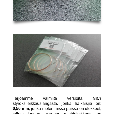
Tarjoamme valmiita versioita
NiCr
styroksileikkauslangasta, jonka halkaisija on:
0,56 mm
, jonka molemmissa päissä on ulokkeet,
jolloin langan asennus vaahtoleikkuriin on