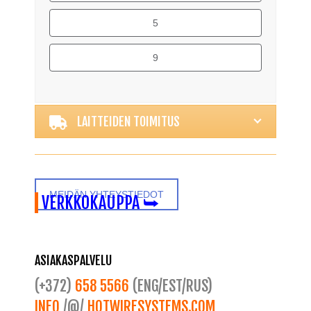
5
9
Alternative:
LAITTEIDEN TOIMITUS
MEIDÄN YHTEYSTIEDOT
VERKKOKAUPPA ⮩
ASIAKASPALVELU
(+372)
658 5566
(ENG/EST/RUS)
INFO
/@/
HOTWIRESYSTEMS.COM