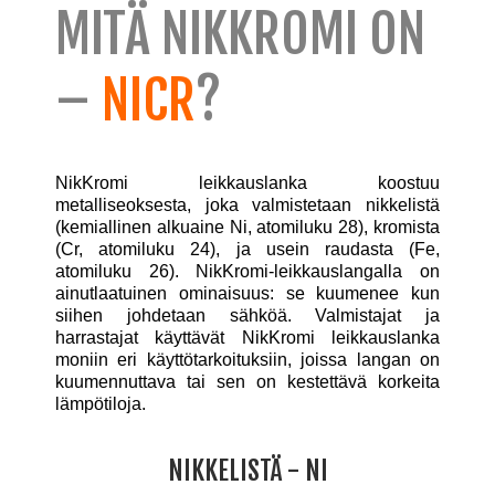
MITÄ NIKKROMI ON
–
NICR
?
NikKromi leikkauslanka koostuu
metalliseoksesta, joka valmistetaan nikkelistä
(kemiallinen alkuaine Ni, atomiluku 28), kromista
(Cr, atomiluku 24), ja usein raudasta (Fe,
atomiluku 26). NikKromi-leikkauslangalla on
ainutlaatuinen ominaisuus: se kuumenee kun
siihen johdetaan sähköä. Valmistajat ja
harrastajat käyttävät NikKromi leikkauslanka
moniin eri käyttötarkoituksiin, joissa langan on
kuumennuttava tai sen on kestettävä korkeita
lämpötiloja.
NIKKELISTÄ - NI