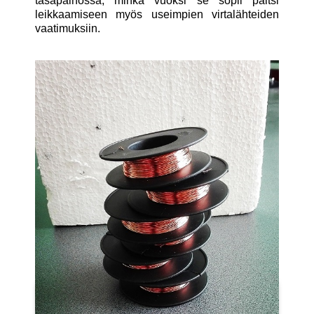
tasapainossa, minkä vuoksi se sopii paitsi
leikkaamiseen myös useimpien virtalähteiden
vaatimuksiin.