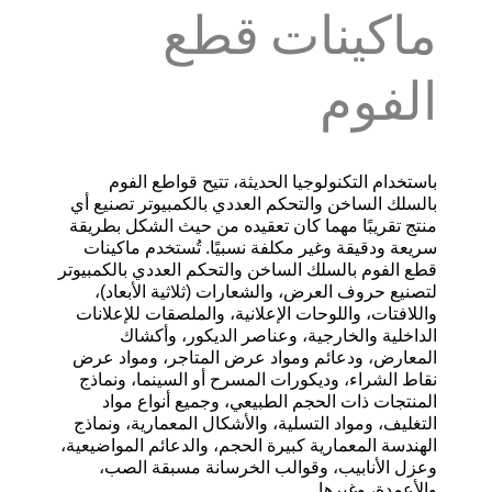
ماكينات قطع
الفوم
باستخدام التكنولوجيا الحديثة، تتيح
قواطع الفوم
بالسلك الساخن والتحكم العددي بالكمبيوتر
تصنيع أي
منتج تقريبًا مهما كان تعقيده من حيث الشكل بطريقة
سريعة ودقيقة وغير مكلفة نسبيًا
.
تُستخدم
ماكينات
قطع الفوم بالسلك الساخن والتحكم العددي بالكمبيوتر
لتصنيع حروف العرض، والشعارات
(
ثلاثية الأبعاد
)
،
واللافتات، واللوحات الإعلانية، والملصقات للإعلانات
الداخلية والخارجية، وعناصر الديكور، وأكشاك
المعارض، ودعائم ومواد عرض المتاجر، ومواد عرض
نقاط الشراء، وديكورات المسرح أو السينما، ونماذج
المنتجات ذات الحجم الطبيعي، وجميع أنواع مواد
التغليف، ومواد التسلية، والأشكال المعمارية، ونماذج
الهندسة المعمارية كبيرة الحجم، والدعائم المواضيعية،
وعزل الأنابيب، وقوالب الخرسانة مسبقة الصب،
والأعمدة، وغيرها
.