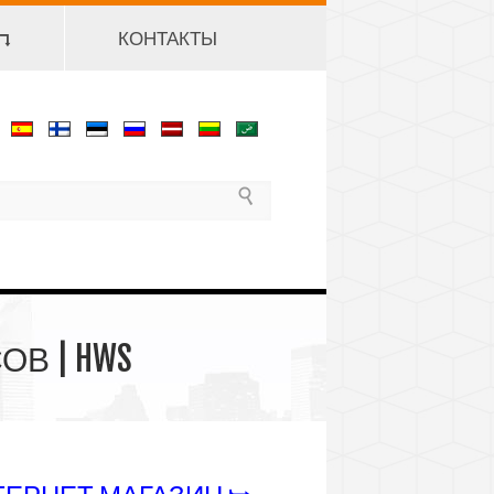
 ⮧
КОНТАКТЫ
В | HWS