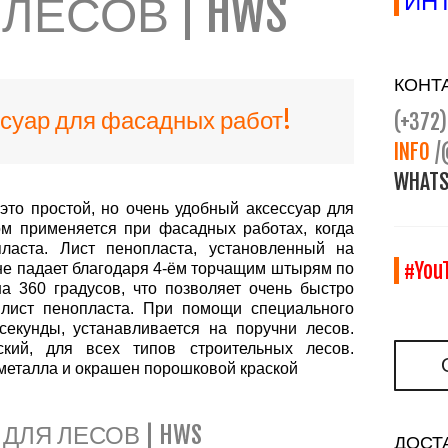
ЛЕСОВ | HWS
ИНТ
КОНТ
суар для фасадных работ!
(+372)
INFO
/
WHATS
то простой, но очень удобный аксессуар для
ом применяется при фасадных работах, когда
пласта. Лист пенопласта, установленный на
#You
 не падает благодаря 4-ём торчащим штырям по
а 360 градусов, что позволяет очень быстро
 лист пенопласта. При помощи специального
секунды, устанавливается на поручни лесов.
еский, для всех типов строительных лесов.
 металла и окрашен порошковой краской
ЛЯ ЛЕСОВ | HWS
ДОСТ