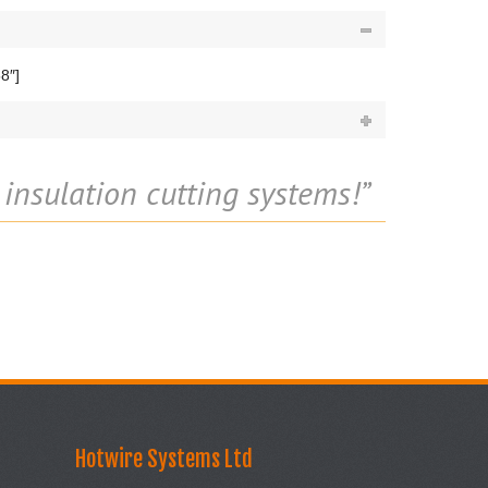
8″]
r insulation cutting systems!”
Hotwire Systems Ltd