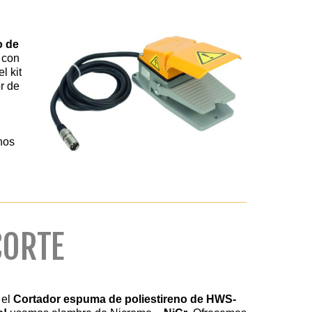
o de
 con
l kit
or de
nos
CORTE
 el
Cortador espuma de poliestireno de HWS-