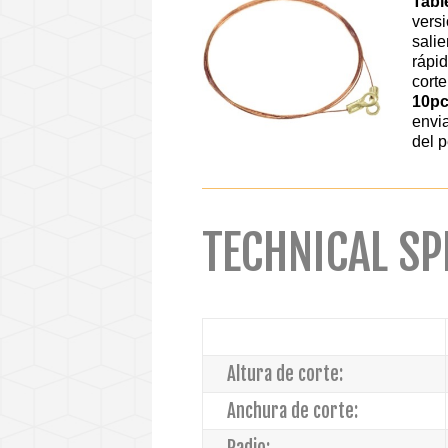
Tabl
vers
salie
rápi
cort
10pc
envia
del p
TECHNICAL SP
Altura de corte:
Anchura de corte:
Radio: