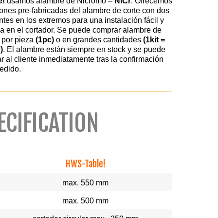
e!
usamos alambre de
Nicromo –
NiCr
.
Ofrecemos
iones pre-fabricadas del alambre de corte con dos
ntes en los extremos para una instalación fácil y
da en el cortador. Se puede comprar alambre de
e por pieza
(1pc)
o en grandes cantidades
(1kit =
)
. El alambre están siempre en stock y se puede
r al cliente inmediatamente tras la confirmación
edido.
ECIFICATION
HWS-Table!
max. 550 mm
max. 500 mm