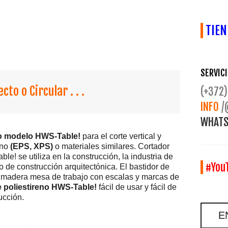
TIEN
SERVICI
cto o Circular . . .
(+372)
INFO
/
WHATS
no modelo HWS-Table!
para el corte vertical y
eno
(EPS, XPS)
o materiales similares. Cortador
e! se utiliza en la construcción, la industria de
#You
 de construcción arquitectónica. El bastidor de
de madera mesa de trabajo con escalas y marcas de
 poliestireno HWS-Table!
fácil de usar y fácil de
ucción.
E