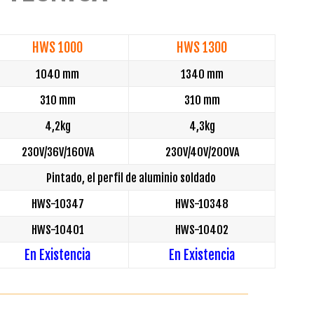
HWS 1000
HWS 1300
1040 mm
1340 mm
310 mm
310 mm
4,2kg
4,3kg
230V/36V/160VA
230V/40V/200VA
Pintado, el perfil de aluminio soldado
HWS-10347
HWS-10348
HWS-10401
HWS-10402
En Existencia
En Existencia