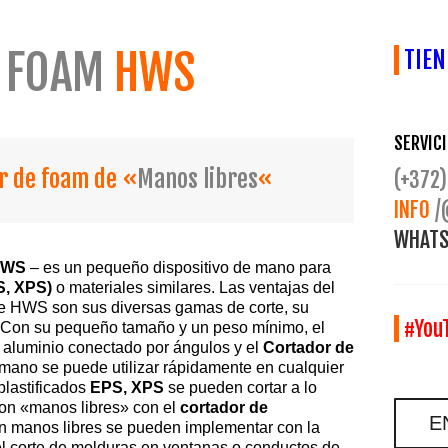
E FOAM
HWS
TIEN
SERVICI
r de foam de «
Manos libres
«
(+372)
INFO
/
WHATS
HWS
– es un pequeño dispositivo de mano para
S, XPS)
o materiales similares. Las ventajas del
ene HWS son sus diversas gamas de corte, su
#You
. Con su pequeño tamaño y un peso mínimo, el
e aluminio conectado por ángulos y el
Cortador de
no se puede utilizar rápidamente en cualquier
plastificados
EPS, XPS
se pueden cortar a lo
 con «manos libres» con el
cortador de
E
n manos libres se pueden implementar con la
el corte de molduras en ventanas o conductos de